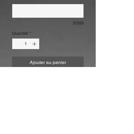
0/500
Quantité
*
Ajouter au panier
Commander et payer
Tour de chapeau :
longueur :
demande sur mesure
> Merci de mesurer (en
milimetres) le tour de
votre chapeau afin de déterminer
la longueur qu'il me faut pour la
creation
(pour méthode de