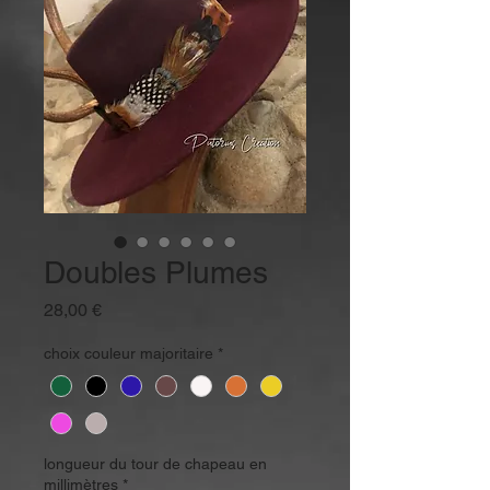
Doubles Plumes
Prix
28,00 €
choix couleur majoritaire
*
longueur du tour de chapeau en
millimètres
*