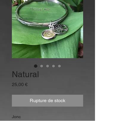
Natural
Prix
25,00 €
Rupture de stock
Jonc
une douille de cartouche de
carabine, divers calibres au choix